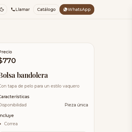
Llamar
Catálogo
WhatsApp
Precio
$770
Bolsa bandolera
Con tapa de pelo para un estilo vaquero
Características
Disponibilidad
Pieza única
Incluye
Correa