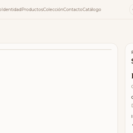
o
Identidad
Productos
Colección
Contacto
Catálogo
‹
›